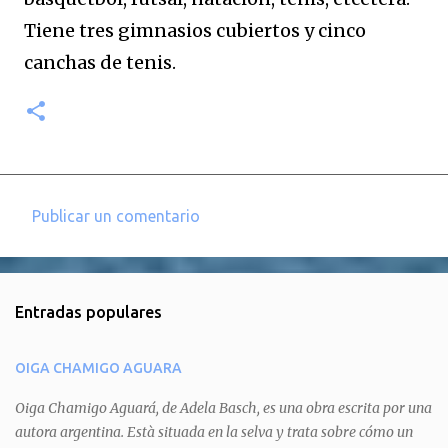
Tiene tres gimnasios cubiertos y cinco
canchas de tenis.
Publicar un comentario
C
o
m
Entradas populares
e
n
OIGA CHAMIGO AGUARA
t
a
Oiga Chamigo Aguará, de Adela Basch, es una obra escrita por una
autora argentina. Està situada en la selva y trata sobre cómo un
r