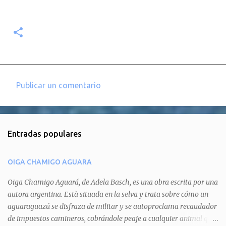
Publicar un comentario
C
o
m
Entradas populares
e
n
OIGA CHAMIGO AGUARA
t
a
Oiga Chamigo Aguará, de Adela Basch, es una obra escrita por una
autora argentina. Està situada en la selva y trata sobre cómo un
r
aguaraguazú se disfraza de militar y se autoproclama recaudador
i
de impuestos camineros, cobrándole peaje a cualquier animal que
o