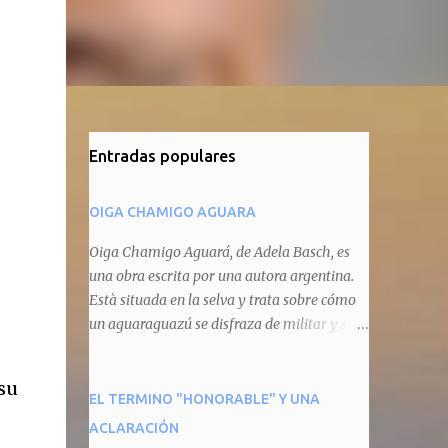
Entradas populares
OIGA CHAMIGO AGUARA
Oiga Chamigo Aguará, de Adela Basch, es
una obra escrita por una autora argentina.
Està situada en la selva y trata sobre cómo
un aguaraguazú se disfraza de militar y se
autoproclama recaudador de impuestos
camineros, cobrándole peaje a cualquier
su
animal que pretenda circular por ahí. En
EL TERMINO "HONORABLE" Y UNA
primera instancia aparece Teteu, el tero,
ACLARACIÓN
quien cede a pagar dicho impuesto por el