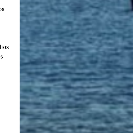
os
dios
as