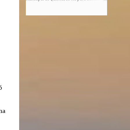
honorem, es decir, solo por el honor y no
la enorme capacidad de un actor de
remunerativo. Algunos no cobraban
convertirse en un relator de la historia de
estipendio -depende el cargo- pero tenían
tantos inmigrantes que llegaron a la
importantísimos beneficios económicos".
Argentina para hacer la América. La
Siguie diciendo Castellano: "Los ...
historia, escrita por el propio protagonista y
Julio Molina -a la sazón director de la
pieza-, va contando la vida del Galego, que
llegó al país y que trabajando fue quemando
etapas, esforzándose a puro pulmón. Pero
también está lo vivido en su España natal,
con el tema de la guerra civil que sufrió la
familia y tuvo la grieta que instaló el
ó
generalisimo Franco con una enorme cuota
de torturas, persecución, secuestros,
prisiones. El dolor vivido en carne propia y
ha
trasladado a la piel, para contar todo lo
padecido. El relato tiene morriña, saudades,
el canto a Galicia, tierra de los padres y