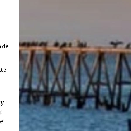
ancestros que llegaron a integrar la inmensa
masa de inmigrantes que ar...
a de
nte
ky-
a
te