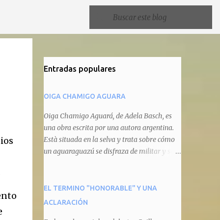
Entradas populares
OIGA CHAMIGO AGUARA
Oiga Chamigo Aguará, de Adela Basch, es
una obra escrita por una autora argentina.
ios
Està situada en la selva y trata sobre cómo
un aguaraguazú se disfraza de militar y se
autoproclama recaudador de impuestos
.
camineros, cobrándole peaje a cualquier
animal que pretenda circular por ahí. En
EL TERMINO "HONORABLE" Y UNA
ento
primera instancia aparece Teteu, el tero,
ACLARACIÓN
e
quien cede a pagar dicho impuesto por el