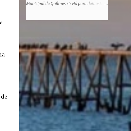
significaba de ninguna manera que era ad
Municipal de Quilmes sirvió para demostrar
honorem, es decir, solo por el honor y no
la enorme capacidad de un actor de
remunerativo. Algunos no cobraban
convertirse en un relator de la historia de
s
estipendio -depende el cargo- pero tenían
tantos inmigrantes que llegaron a la
importantísimos beneficios económicos".
Argentina para hacer la América. La
Siguie diciendo Castellano: "Los ...
historia, escrita por el propio protagonista y
Julio Molina -a la sazón director de la
pieza-, va contando la vida del Galego, que
ha
llegó al país y que trabajando fue quemando
etapas, esforzándose a puro pulmón. Pero
también está lo vivido en su España natal,
con el tema de la guerra civil que sufrió la
familia y tuvo la grieta que instaló el
generalisimo Franco con una enorme cuota
 de
de torturas, persecución, secuestros,
prisiones. El dolor vivido en carne propia y
trasladado a la piel, para contar todo lo
padecido. El relato tiene morriña, saudades,
el canto a Galicia, tierra de los padres y