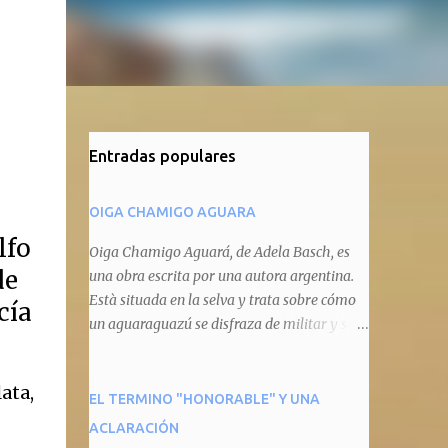
Entradas populares
OIGA CHAMIGO AGUARA
lfo
Oiga Chamigo Aguará, de Adela Basch, es
de
una obra escrita por una autora argentina.
Està situada en la selva y trata sobre cómo
cía
un aguaraguazú se disfraza de militar y se
autoproclama recaudador de impuestos
camineros, cobrándole peaje a cualquier
ata,
animal que pretenda circular por ahí. En
EL TERMINO "HONORABLE" Y UNA
primera instancia aparece Teteu, el tero,
ACLARACIÓN
quien cede a pagar dicho impuesto por el