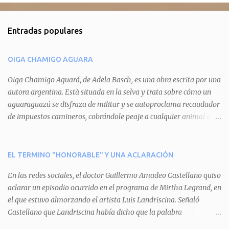
o
m
Entradas populares
e
n
OIGA CHAMIGO AGUARA
t
a
Oiga Chamigo Aguará, de Adela Basch, es una obra escrita por una
autora argentina. Està situada en la selva y trata sobre cómo un
r
aguaraguazú se disfraza de militar y se autoproclama recaudador
i
de impuestos camineros, cobrándole peaje a cualquier animal que
o
pretenda circular por ahí. En primera instancia aparece Teteu, el
s
tero, quien cede a pagar dicho impuesto por el miedo que el
aguará le provoca. De igual manera pasa con Tatú, el armadillo.
EL TERMINO "HONORABLE" Y UNA ACLARACIÓN
Pero el tercer personaje, Mboí, la víbora, logra burlar la autoridad
En las redes sociales, el doctor Guillermo Amadeo Castellano quiso
del aguará y pasa sin pagar. Por último, Tui, la cotorra, deja
aclarar un episodio ocurrido en el programa de Mirtha Legrand, en
expuesta la mentira del aguará y arenga a los otros tres
el que estuvo almorzando el artista Luis Landriscina. Señaló
personajes a unirse para enfrentarlo. Finalmente, terminan por
Castellano que Landriscina había dicho que la palabra
quitarle el disfraz de militar, y el aguará huye despavorido al verse
"honorable" -por Honorable Cámara de Diputados, Honorable
perdido. La pieza se llevará a escena los sábados 7 y 14 de junio y el