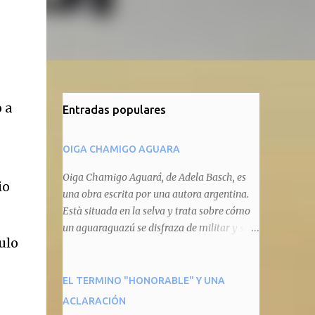
 a
Entradas populares
OIGA CHAMIGO AGUARA
Oiga Chamigo Aguará, de Adela Basch, es
io
una obra escrita por una autora argentina.
Està situada en la selva y trata sobre cómo
un aguaraguazú se disfraza de militar y se
ulo
autoproclama recaudador de impuestos
camineros, cobrándole peaje a cualquier
animal que pretenda circular por ahí. En
EL TERMINO "HONORABLE" Y UNA
primera instancia aparece Teteu, el tero,
ACLARACIÓN
quien cede a pagar dicho impuesto por el