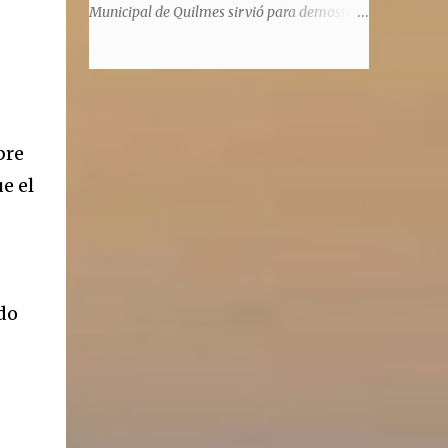
significaba de ninguna manera que era ad
Municipal de Quilmes sirvió para demostrar
honorem, es decir, solo por el honor y no
la enorme capacidad de un actor de
remunerativo. Algunos no cobraban
convertirse en un relator de la historia de
estipendio -depende el cargo- pero tenían
tantos inmigrantes que llegaron a la
importantísimos beneficios económicos".
Argentina para hacer la América. La
Siguie diciendo Castellano: "Los ...
historia, escrita por el propio protagonista y
bre
Julio Molina -a la sazón director de la
pieza-, va contando la vida del Galego, que
e el
llegó al país y que trabajando fue quemando
etapas, esforzándose a puro pulmón. Pero
también está lo vivido en su España natal,
con el tema de la guerra civil que sufrió la
familia y tuvo la grieta que instaló el
do
generalisimo Franco con una enorme cuota
de torturas, persecución, secuestros,
prisiones. El dolor vivido en carne propia y
trasladado a la piel, para contar todo lo
padecido. El relato tiene morriña, saudades,
el canto a Galicia, tierra de los padres y