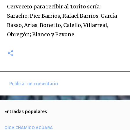
Cervecero para recibir al Torito sería:
Saracho; Pier Barrios, Rafael Barrios, García
Basso, Arias; Bonetto, Calello, Villarreal,
Obregón; Blanco y Pavone.
Publicar un comentario
C
o
m
Entradas populares
e
n
OIGA CHAMIGO AGUARA