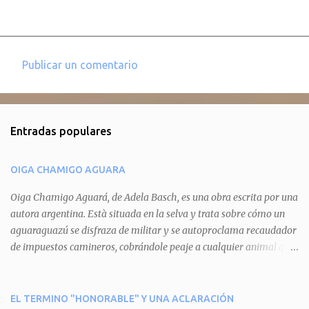
Publicar un comentario
C
o
m
Entradas populares
e
n
OIGA CHAMIGO AGUARA
t
a
Oiga Chamigo Aguará, de Adela Basch, es una obra escrita por una
autora argentina. Està situada en la selva y trata sobre cómo un
r
aguaraguazú se disfraza de militar y se autoproclama recaudador
i
de impuestos camineros, cobrándole peaje a cualquier animal que
o
pretenda circular por ahí. En primera instancia aparece Teteu, el
s
tero, quien cede a pagar dicho impuesto por el miedo que el
aguará le provoca. De igual manera pasa con Tatú, el armadillo.
EL TERMINO "HONORABLE" Y UNA ACLARACIÓN