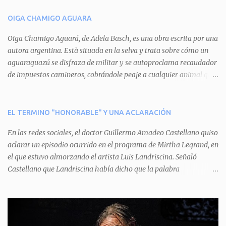
n
OIGA CHAMIGO AGUARA
t
a
Oiga Chamigo Aguará, de Adela Basch, es una obra escrita por una
autora argentina. Està situada en la selva y trata sobre cómo un
r
aguaraguazú se disfraza de militar y se autoproclama recaudador
i
de impuestos camineros, cobrándole peaje a cualquier animal que
o
pretenda circular por ahí. En primera instancia aparece Teteu, el
s
tero, quien cede a pagar dicho impuesto por el miedo que el
aguará le provoca. De igual manera pasa con Tatú, el armadillo.
EL TERMINO "HONORABLE" Y UNA ACLARACIÓN
Pero el tercer personaje, Mboí, la víbora, logra burlar la autoridad
En las redes sociales, el doctor Guillermo Amadeo Castellano quiso
del aguará y pasa sin pagar. Por último, Tui, la cotorra, deja
aclarar un episodio ocurrido en el programa de Mirtha Legrand, en
expuesta la mentira del aguará y arenga a los otros tres
el que estuvo almorzando el artista Luis Landriscina. Señaló
personajes a unirse para enfrentarlo. Finalmente, terminan por
Castellano que Landriscina había dicho que la palabra
quitarle el disfraz de militar, y el aguará huye despavorido al verse
"honorable" -por Honorable Cámara de Diputados, Honorable
perdido. La pieza se llevará a escena los sábados 7 y 14 de junio y el
Senado, etcétera- derivaba de ad honorem "porque se prestaba un
domingo 8 a las 17, con el elenco de Baobabs. Sin duda se trata de
servicio a la patria y debía ser sin remuneración". Agrega el letrado
una propuesta muy divertida con canciones en vivo, máscaras, una
que "todos enmudecieron en la mesa, pero por NO SABER.
fabulosa historia y un cla...