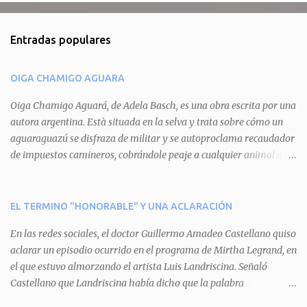
o
m
Entradas populares
e
n
OIGA CHAMIGO AGUARA
t
a
Oiga Chamigo Aguará, de Adela Basch, es una obra escrita por una
autora argentina. Està situada en la selva y trata sobre cómo un
r
aguaraguazú se disfraza de militar y se autoproclama recaudador
i
de impuestos camineros, cobrándole peaje a cualquier animal que
o
pretenda circular por ahí. En primera instancia aparece Teteu, el
s
tero, quien cede a pagar dicho impuesto por el miedo que el
aguará le provoca. De igual manera pasa con Tatú, el armadillo.
EL TERMINO "HONORABLE" Y UNA ACLARACIÓN
Pero el tercer personaje, Mboí, la víbora, logra burlar la autoridad
En las redes sociales, el doctor Guillermo Amadeo Castellano quiso
del aguará y pasa sin pagar. Por último, Tui, la cotorra, deja
aclarar un episodio ocurrido en el programa de Mirtha Legrand, en
expuesta la mentira del aguará y arenga a los otros tres
el que estuvo almorzando el artista Luis Landriscina. Señaló
personajes a unirse para enfrentarlo. Finalmente, terminan por
Castellano que Landriscina había dicho que la palabra
quitarle el disfraz de militar, y el aguará huye despavorido al verse
"honorable" -por Honorable Cámara de Diputados, Honorable
perdido. La pieza se llevará a escena los sábados 7 y 14 de junio y el