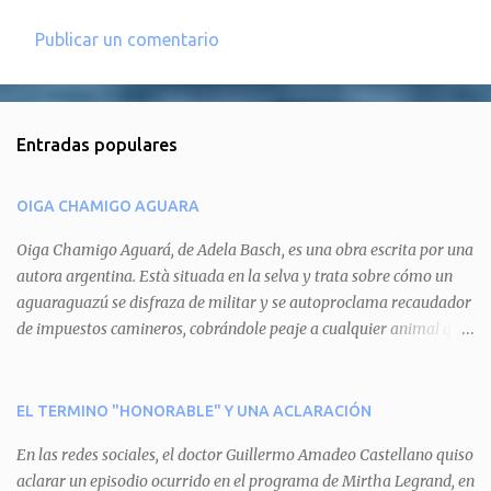
Publicar un comentario
C
o
m
Entradas populares
e
n
OIGA CHAMIGO AGUARA
t
a
Oiga Chamigo Aguará, de Adela Basch, es una obra escrita por una
autora argentina. Està situada en la selva y trata sobre cómo un
r
aguaraguazú se disfraza de militar y se autoproclama recaudador
i
de impuestos camineros, cobrándole peaje a cualquier animal que
o
pretenda circular por ahí. En primera instancia aparece Teteu, el
s
tero, quien cede a pagar dicho impuesto por el miedo que el
aguará le provoca. De igual manera pasa con Tatú, el armadillo.
EL TERMINO "HONORABLE" Y UNA ACLARACIÓN
Pero el tercer personaje, Mboí, la víbora, logra burlar la autoridad
En las redes sociales, el doctor Guillermo Amadeo Castellano quiso
del aguará y pasa sin pagar. Por último, Tui, la cotorra, deja
aclarar un episodio ocurrido en el programa de Mirtha Legrand, en
expuesta la mentira del aguará y arenga a los otros tres