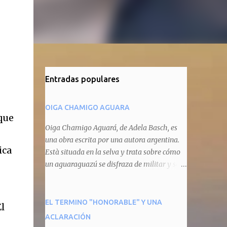
Entradas populares
OIGA CHAMIGO AGUARA
que
Oiga Chamigo Aguará, de Adela Basch, es
una obra escrita por una autora argentina.
ica
Està situada en la selva y trata sobre cómo
un aguaraguazú se disfraza de militar y se
autoproclama recaudador de impuestos
camineros, cobrándole peaje a cualquier
animal que pretenda circular por ahí. En
EL TERMINO "HONORABLE" Y UNA
El
primera instancia aparece Teteu, el tero,
ACLARACIÓN
quien cede a pagar dicho impuesto por el