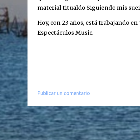
material titualdo Siguiendo mis sue
Hoy, con 23 años, está trabajando en
Espectáculos Music.
Publicar un comentario
C
o
m
e
n