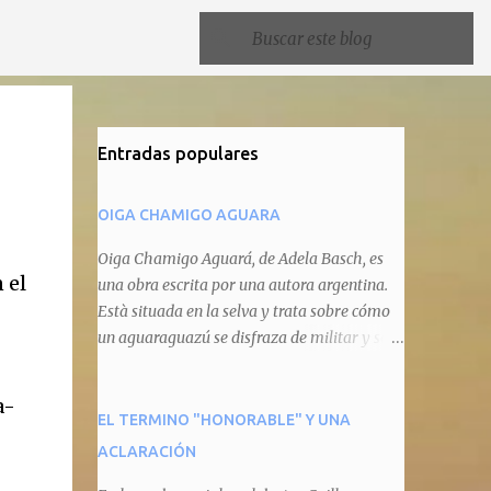
Entradas populares
OIGA CHAMIGO AGUARA
Oiga Chamigo Aguará, de Adela Basch, es
 el
una obra escrita por una autora argentina.
Està situada en la selva y trata sobre cómo
un aguaraguazú se disfraza de militar y se
autoproclama recaudador de impuestos
camineros, cobrándole peaje a cualquier
a-
animal que pretenda circular por ahí. En
EL TERMINO "HONORABLE" Y UNA
primera instancia aparece Teteu, el tero,
ACLARACIÓN
quien cede a pagar dicho impuesto por el