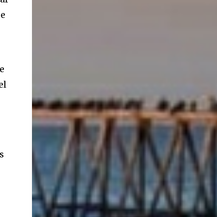
de
e
el
s