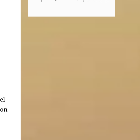
honorem, es decir, solo por el honor y no
la enorme capacidad de un actor de
remunerativo. Algunos no cobraban
convertirse en un relator de la historia de
estipendio -depende el cargo- pero tenían
tantos inmigrantes que llegaron a la
importantísimos beneficios económicos".
Argentina para hacer la América. La
Siguie diciendo Castellano: "Los ...
historia, escrita por el propio protagonista y
Julio Molina -a la sazón director de la
pieza-, va contando la vida del Galego, que
llegó al país y que trabajando fue quemando
etapas, esforzándose a puro pulmón. Pero
también está lo vivido en su España natal,
con el tema de la guerra civil que sufrió la
familia y tuvo la grieta que instaló el
generalisimo Franco con una enorme cuota
el
de torturas, persecución, secuestros,
con
prisiones. El dolor vivido en carne propia y
trasladado a la piel, para contar todo lo
padecido. El relato tiene morriña, saudades,
el canto a Galicia, tierra de los padres y