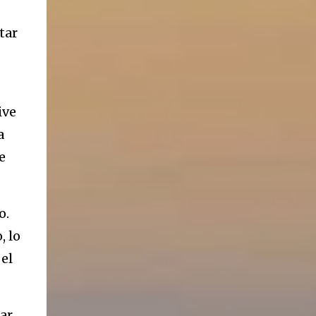
ancestros que llegaron a integrar la inmensa
masa de inmigrantes que ar...
tar
ive
a
e
o.
, lo
el
ar