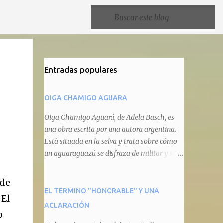
Entradas populares
OIGA CHAMIGO AGUARA
Oiga Chamigo Aguará, de Adela Basch, es
una obra escrita por una autora argentina.
Està situada en la selva y trata sobre cómo
un aguaraguazú se disfraza de militar y se
autoproclama recaudador de impuestos
camineros, cobrándole peaje a cualquier
 de
animal que pretenda circular por ahí. En
EL TERMINO "HONORABLE" Y UNA
 El
primera instancia aparece Teteu, el tero,
ACLARACIÓN
o
quien cede a pagar dicho impuesto por el