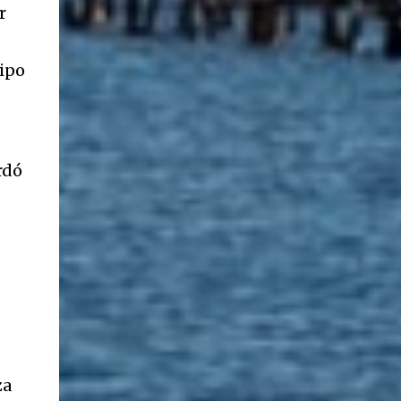
r
uipo
rdó
za