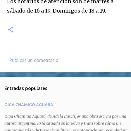
Los horarios de atención son de martes a
sábado de 16 a 19. Domingos de 18 a 19.
Publicar un comentario
C
o
m
Entradas populares
e
n
OIGA CHAMIGO AGUARA
t
a
Oiga Chamigo Aguará, de Adela Basch, es una obra escrita por una
autora argentina. Està situada en la selva y trata sobre cómo un
r
aguaraguazú se disfraza de militar y se autoproclama recaudador