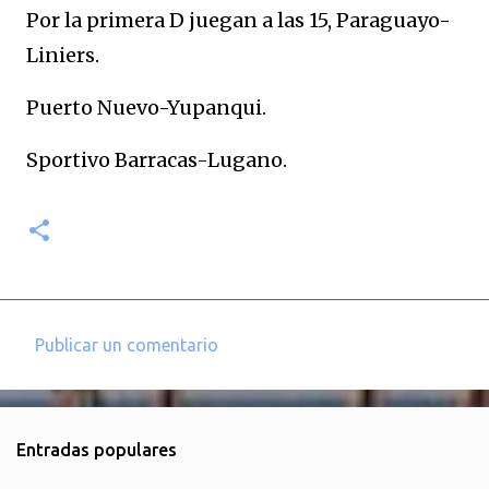
Por la primera D juegan a las 15, Paraguayo-
Liniers.
Puerto Nuevo-Yupanqui.
Sportivo Barracas-Lugano.
Publicar un comentario
C
o
m
Entradas populares
e