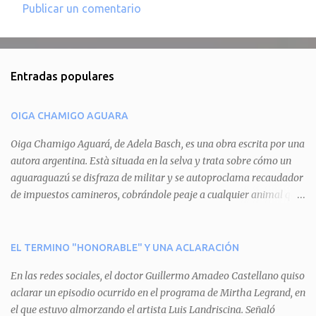
Publicar un comentario
C
o
m
Entradas populares
e
n
OIGA CHAMIGO AGUARA
t
a
Oiga Chamigo Aguará, de Adela Basch, es una obra escrita por una
autora argentina. Està situada en la selva y trata sobre cómo un
r
aguaraguazú se disfraza de militar y se autoproclama recaudador
i
de impuestos camineros, cobrándole peaje a cualquier animal que
o
pretenda circular por ahí. En primera instancia aparece Teteu, el
s
tero, quien cede a pagar dicho impuesto por el miedo que el
aguará le provoca. De igual manera pasa con Tatú, el armadillo.
EL TERMINO "HONORABLE" Y UNA ACLARACIÓN
Pero el tercer personaje, Mboí, la víbora, logra burlar la autoridad
En las redes sociales, el doctor Guillermo Amadeo Castellano quiso
del aguará y pasa sin pagar. Por último, Tui, la cotorra, deja
aclarar un episodio ocurrido en el programa de Mirtha Legrand, en
expuesta la mentira del aguará y arenga a los otros tres
el que estuvo almorzando el artista Luis Landriscina. Señaló
personajes a unirse para enfrentarlo. Finalmente, terminan por