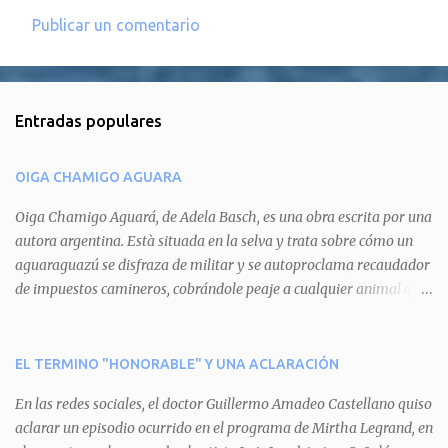
Publicar un comentario
C
o
m
Entradas populares
e
n
OIGA CHAMIGO AGUARA
t
a
Oiga Chamigo Aguará, de Adela Basch, es una obra escrita por una
autora argentina. Està situada en la selva y trata sobre cómo un
r
aguaraguazú se disfraza de militar y se autoproclama recaudador
i
de impuestos camineros, cobrándole peaje a cualquier animal que
o
pretenda circular por ahí. En primera instancia aparece Teteu, el
s
tero, quien cede a pagar dicho impuesto por el miedo que el
aguará le provoca. De igual manera pasa con Tatú, el armadillo.
EL TERMINO "HONORABLE" Y UNA ACLARACIÓN
Pero el tercer personaje, Mboí, la víbora, logra burlar la autoridad
En las redes sociales, el doctor Guillermo Amadeo Castellano quiso
del aguará y pasa sin pagar. Por último, Tui, la cotorra, deja
aclarar un episodio ocurrido en el programa de Mirtha Legrand, en
expuesta la mentira del aguará y arenga a los otros tres