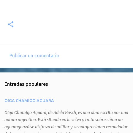
Publicar un comentario
C
o
m
Entradas populares
e
n
OIGA CHAMIGO AGUARA
t
a
Oiga Chamigo Aguará, de Adela Basch, es una obra escrita por una
autora argentina. Està situada en la selva y trata sobre cómo un
r
aguaraguazú se disfraza de militar y se autoproclama recaudador
i