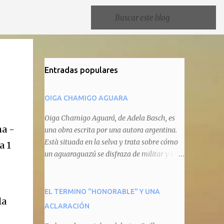
Entradas populares
OIGA CHAMIGO AGUARA
Oiga Chamigo Aguará, de Adela Basch, es
ha -
una obra escrita por una autora argentina.
Està situada en la selva y trata sobre cómo
a 1
un aguaraguazú se disfraza de militar y se
autoproclama recaudador de impuestos
camineros, cobrándole peaje a cualquier
animal que pretenda circular por ahí. En
EL TERMINO "HONORABLE" Y UNA
la
primera instancia aparece Teteu, el tero,
ACLARACIÓN
quien cede a pagar dicho impuesto por el