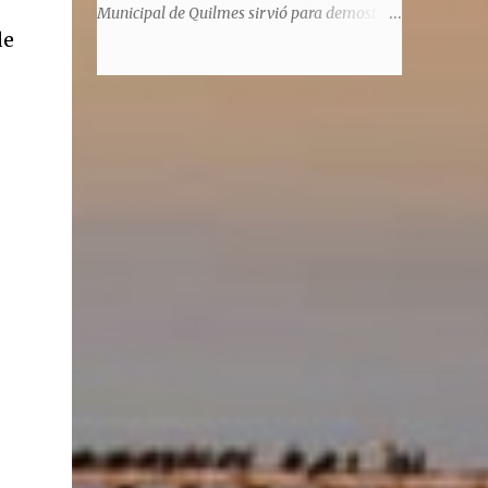
significaba de ninguna manera que era ad
Municipal de Quilmes sirvió para demostrar
honorem, es decir, solo por el honor y no
de
la enorme capacidad de un actor de
remunerativo. Algunos no cobraban
convertirse en un relator de la historia de
estipendio -depende el cargo- pero tenían
tantos inmigrantes que llegaron a la
importantísimos beneficios económicos".
Argentina para hacer la América. La
Siguie diciendo Castellano: "Los ...
historia, escrita por el propio protagonista y
Julio Molina -a la sazón director de la
pieza-, va contando la vida del Galego, que
llegó al país y que trabajando fue quemando
etapas, esforzándose a puro pulmón. Pero
también está lo vivido en su España natal,
con el tema de la guerra civil que sufrió la
familia y tuvo la grieta que instaló el
generalisimo Franco con una enorme cuota
de torturas, persecución, secuestros,
prisiones. El dolor vivido en carne propia y
trasladado a la piel, para contar todo lo
padecido. El relato tiene morriña, saudades,
el canto a Galicia, tierra de los padres y