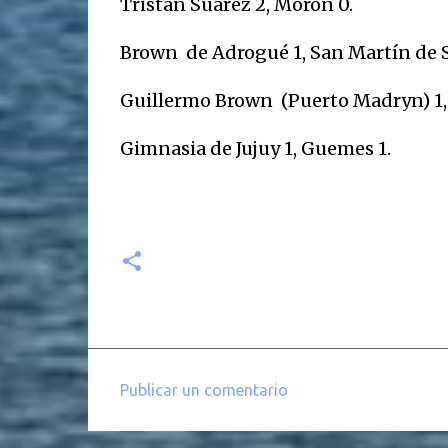
Tristán Suárez 2, Morón 0.
Brown de Adrogué 1, San Martín de S
Guillermo Brown (Puerto Madryn) 1, 
Gimnasia de Jujuy 1, Guemes 1.
Publicar un comentario
C
o