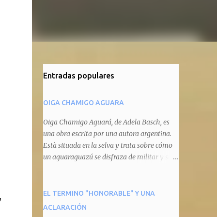
Entradas populares
OIGA CHAMIGO AGUARA
Oiga Chamigo Aguará, de Adela Basch, es
una obra escrita por una autora argentina.
Està situada en la selva y trata sobre cómo
un aguaraguazú se disfraza de militar y se
autoproclama recaudador de impuestos
camineros, cobrándole peaje a cualquier
animal que pretenda circular por ahí. En
EL TERMINO "HONORABLE" Y UNA
,
primera instancia aparece Teteu, el tero,
ACLARACIÓN
quien cede a pagar dicho impuesto por el