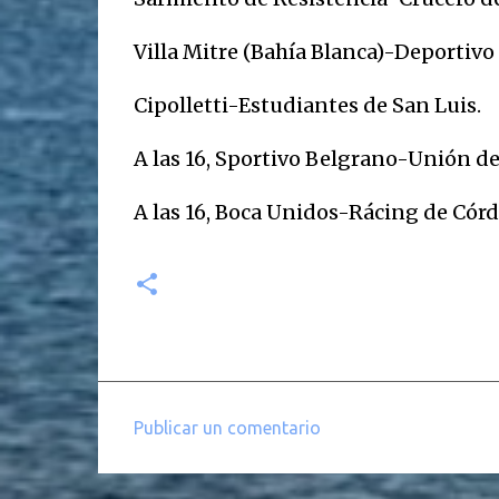
Villa Mitre (Bahía Blanca)-Deportiv
Cipolletti-Estudiantes de San Luis.
A las 16, Sportivo Belgrano-Unión d
A las 16, Boca Unidos-Rácing de Córd
Publicar un comentario
C
o