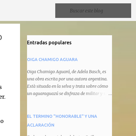
O
Entradas populares
OIGA CHAMIGO AGUARA
Oiga Chamigo Aguará, de Adela Basch, es
una obra escrita por una autora argentina.
s
Està situada en la selva y trata sobre cómo
un aguaraguazú se disfraza de militar y se
er.
autoproclama recaudador de impuestos
camineros, cobrándole peaje a cualquier
animal que pretenda circular por ahí. En
EL TERMINO "HONORABLE" Y UNA
ño
primera instancia aparece Teteu, el tero,
ACLARACIÓN
quien cede a pagar dicho impuesto por el