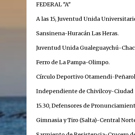
FEDERAL "A"
A las 15, Juventud Unida Universitar
Sansinena-Huracán Las Heras.
Juventud Unida Gualeguaychú-Chaco
Ferro de La Pampa-Olimpo.
Círculo Deportivo Otamendi-Peñarol
Independiente de Chivilcoy-Ciudad d
15.30, Defensores de Pronunciamient
Gimnasia y Tiro (Salta)-Central Norte 
Sarmiento de Resistencia-Crucero de