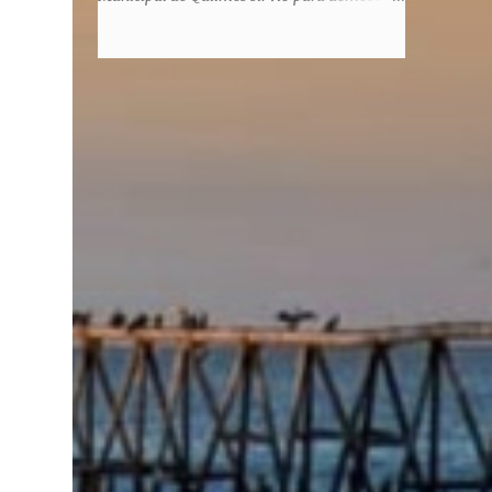
honorem, es decir, solo por el honor y no
la enorme capacidad de un actor de
remunerativo. Algunos no cobraban
convertirse en un relator de la historia de
estipendio -depende el cargo- pero tenían
tantos inmigrantes que llegaron a la
importantísimos beneficios económicos".
Argentina para hacer la América. La
Siguie diciendo Castellano: "Los ...
historia, escrita por el propio protagonista y
Julio Molina -a la sazón director de la
pieza-, va contando la vida del Galego, que
llegó al país y que trabajando fue quemando
etapas, esforzándose a puro pulmón. Pero
también está lo vivido en su España natal,
con el tema de la guerra civil que sufrió la
familia y tuvo la grieta que instaló el
generalisimo Franco con una enorme cuota
de torturas, persecución, secuestros,
prisiones. El dolor vivido en carne propia y
trasladado a la piel, para contar todo lo
padecido. El relato tiene morriña, saudades,
el canto a Galicia, tierra de los padres y