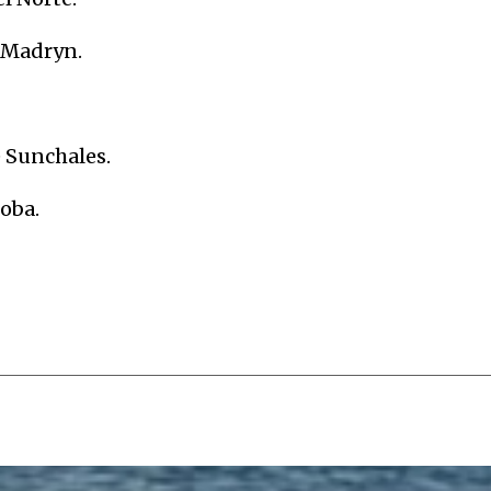
o Madryn.
e Sunchales.
oba.