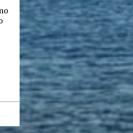
omo
o