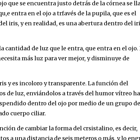
jo que se encuentra justo detrás de la córnea se l
 qu,e entra en el ojo a trfavés de la pupila, que es el
el iris, y en realidad, es una abertura dentro del ir
.
a cantidad de luz que le entra, que entra en el ojo.
cesita más luz para ver mejor, y disminuye de
iris y es incoloro y transparente. La función del
yos de luz, enviándolos a través del humor vítreo h
á suspendido dentro del ojo por medio de un grupo d
do cuerpo ciliar.
nción de cambiar la forma del crsistalino, es decir,
etos a una distancia de seis meteros o más, y lo eng