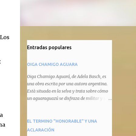
 Los
Entradas populares
:
OIGA CHAMIGO AGUARA
Oiga Chamigo Aguará, de Adela Basch, es
una obra escrita por una autora argentina.
Està situada en la selva y trata sobre cómo
un aguaraguazú se disfraza de militar y se
autoproclama recaudador de impuestos
camineros, cobrándole peaje a cualquier
pa
animal que pretenda circular por ahí. En
EL TERMINO "HONORABLE" Y UNA
na
primera instancia aparece Teteu, el tero,
ACLARACIÓN
quien cede a pagar dicho impuesto por el