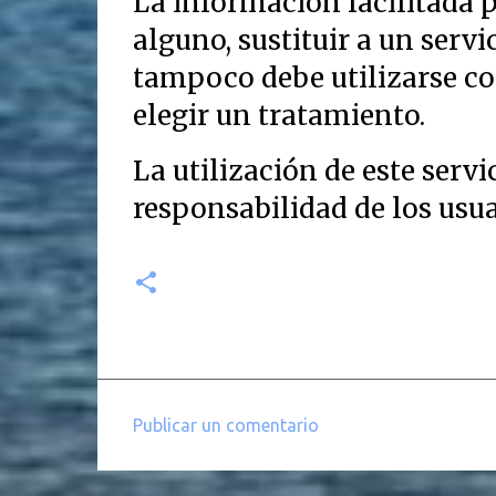
La información facilitada 
alguno, sustituir a un serv
tampoco debe utilizarse con
elegir un tratamiento.
La utilización de este servi
responsabilidad de los usua
Publicar un comentario
C
o