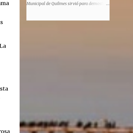
significaba de ninguna manera que era ad
lama
Municipal de Quilmes sirvió para demostrar
honorem, es decir, solo por el honor y no
la enorme capacidad de un actor de
remunerativo. Algunos no cobraban
convertirse en un relator de la historia de
is
estipendio -depende el cargo- pero tenían
tantos inmigrantes que llegaron a la
importantísimos beneficios económicos".
Argentina para hacer la América. La
Siguie diciendo Castellano: "Los ...
historia, escrita por el propio protagonista y
 La
Julio Molina -a la sazón director de la
pieza-, va contando la vida del Galego, que
llegó al país y que trabajando fue quemando
etapas, esforzándose a puro pulmón. Pero
también está lo vivido en su España natal,
con el tema de la guerra civil que sufrió la
asta
familia y tuvo la grieta que instaló el
generalisimo Franco con una enorme cuota
e
de torturas, persecución, secuestros,
prisiones. El dolor vivido en carne propia y
trasladado a la piel, para contar todo lo
padecido. El relato tiene morriña, saudades,
rosa
el canto a Galicia, tierra de los padres y