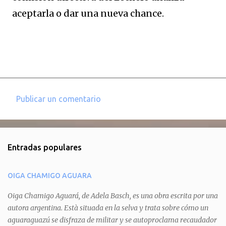
aceptarla o dar una nueva chance.
Publicar un comentario
C
o
m
Entradas populares
e
n
OIGA CHAMIGO AGUARA
t
a
Oiga Chamigo Aguará, de Adela Basch, es una obra escrita por una
autora argentina. Està situada en la selva y trata sobre cómo un
r
aguaraguazú se disfraza de militar y se autoproclama recaudador
i