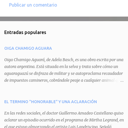
Publicar un comentario
C
o
m
Entradas populares
e
n
OIGA CHAMIGO AGUARA
t
a
Oiga Chamigo Aguará, de Adela Basch, es una obra escrita por una
autora argentina. Està situada en la selva y trata sobre cómo un
r
aguaraguazú se disfraza de militar y se autoproclama recaudador
i
de impuestos camineros, cobrándole peaje a cualquier animal que
o
pretenda circular por ahí. En primera instancia aparece Teteu, el
s
tero, quien cede a pagar dicho impuesto por el miedo que el
aguará le provoca. De igual manera pasa con Tatú, el armadillo.
EL TERMINO "HONORABLE" Y UNA ACLARACIÓN
Pero el tercer personaje, Mboí, la víbora, logra burlar la autoridad
En las redes sociales, el doctor Guillermo Amadeo Castellano quiso
del aguará y pasa sin pagar. Por último, Tui, la cotorra, deja
aclarar un episodio ocurrido en el programa de Mirtha Legrand, en
expuesta la mentira del aguará y arenga a los otros tres
el que estuvo almorzando el artista Luis Landriscina. Señaló