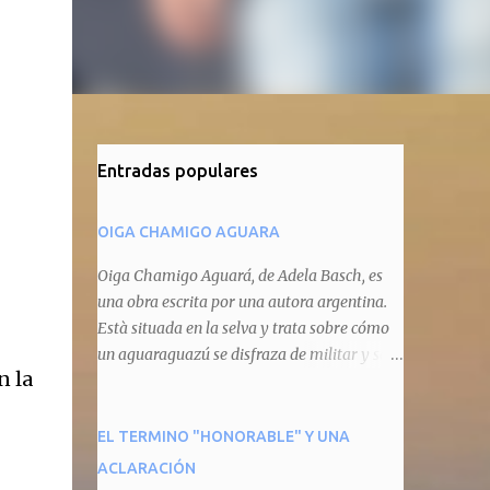
Entradas populares
OIGA CHAMIGO AGUARA
Oiga Chamigo Aguará, de Adela Basch, es
una obra escrita por una autora argentina.
Està situada en la selva y trata sobre cómo
un aguaraguazú se disfraza de militar y se
n la
autoproclama recaudador de impuestos
camineros, cobrándole peaje a cualquier
animal que pretenda circular por ahí. En
EL TERMINO "HONORABLE" Y UNA
primera instancia aparece Teteu, el tero,
ACLARACIÓN
quien cede a pagar dicho impuesto por el