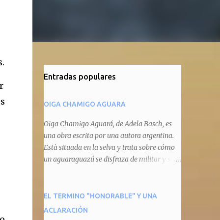
.
Entradas populares
r
es
OIGA CHAMIGO AGUARA
Oiga Chamigo Aguará, de Adela Basch, es
una obra escrita por una autora argentina.
Està situada en la selva y trata sobre cómo
un aguaraguazú se disfraza de militar y se
autoproclama recaudador de impuestos
camineros, cobrándole peaje a cualquier
animal que pretenda circular por ahí. En
EL TERMINO "HONORABLE" Y UNA
primera instancia aparece Teteu, el tero,
ACLARACIÓN
ro
quien cede a pagar dicho impuesto por el