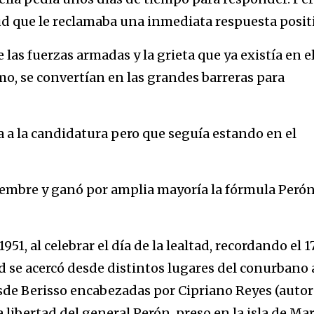
tud que le reclamaba una inmediata respuesta positi
 las fuerzas armadas y la grieta que ya existía en e
o, se convertían en las grandes barreras para
 a la candidatura pero que seguía estando en el
viembre y ganó por amplia mayoría la fórmula Peró
51, al celebrar el día de la lealtad, recordando el 1
 se acercó desde distintos lugares del conurbano a
de Berisso encabezadas por Cipriano Reyes (autor
la libertad del general Perón, preso en la isla de Ma