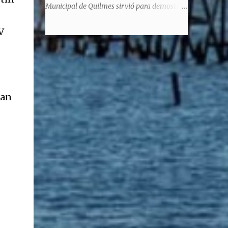
significaba de ninguna manera que era ad
Municipal de Quilmes sirvió para demostrar
honorem, es decir, solo por el honor y no
la enorme capacidad de un actor de
remunerativo. Algunos no cobraban
V
convertirse en un relator de la historia de
estipendio -depende el cargo- pero tenían
tantos inmigrantes que llegaron a la
importantísimos beneficios económicos".
Argentina para hacer la América. La
Siguie diciendo Castellano: "Los ...
historia, escrita por el propio protagonista y
Julio Molina -a la sazón director de la
pieza-, va contando la vida del Galego, que
ban
llegó al país y que trabajando fue quemando
etapas, esforzándose a puro pulmón. Pero
también está lo vivido en su España natal,
con el tema de la guerra civil que sufrió la
familia y tuvo la grieta que instaló el
generalisimo Franco con una enorme cuota
de torturas, persecución, secuestros,
prisiones. El dolor vivido en carne propia y
trasladado a la piel, para contar todo lo
padecido. El relato tiene morriña, saudades,
el canto a Galicia, tierra de los padres y