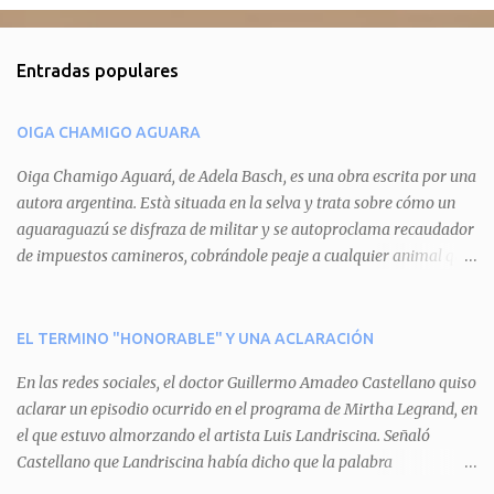
o
m
Entradas populares
e
n
OIGA CHAMIGO AGUARA
t
a
Oiga Chamigo Aguará, de Adela Basch, es una obra escrita por una
autora argentina. Està situada en la selva y trata sobre cómo un
r
aguaraguazú se disfraza de militar y se autoproclama recaudador
i
de impuestos camineros, cobrándole peaje a cualquier animal que
o
pretenda circular por ahí. En primera instancia aparece Teteu, el
s
tero, quien cede a pagar dicho impuesto por el miedo que el
aguará le provoca. De igual manera pasa con Tatú, el armadillo.
EL TERMINO "HONORABLE" Y UNA ACLARACIÓN
Pero el tercer personaje, Mboí, la víbora, logra burlar la autoridad
En las redes sociales, el doctor Guillermo Amadeo Castellano quiso
del aguará y pasa sin pagar. Por último, Tui, la cotorra, deja
aclarar un episodio ocurrido en el programa de Mirtha Legrand, en
expuesta la mentira del aguará y arenga a los otros tres
el que estuvo almorzando el artista Luis Landriscina. Señaló
personajes a unirse para enfrentarlo. Finalmente, terminan por
Castellano que Landriscina había dicho que la palabra
quitarle el disfraz de militar, y el aguará huye despavorido al verse
"honorable" -por Honorable Cámara de Diputados, Honorable