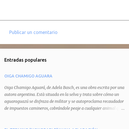
Publicar un comentario
C
o
m
Entradas populares
e
n
OIGA CHAMIGO AGUARA
t
a
Oiga Chamigo Aguará, de Adela Basch, es una obra escrita por una
autora argentina. Està situada en la selva y trata sobre cómo un
r
aguaraguazú se disfraza de militar y se autoproclama recaudador
i
de impuestos camineros, cobrándole peaje a cualquier animal que
o
pretenda circular por ahí. En primera instancia aparece Teteu, el
s
tero, quien cede a pagar dicho impuesto por el miedo que el