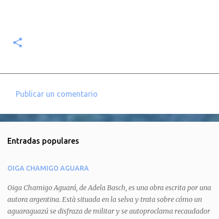
Publicar un comentario
C
o
m
Entradas populares
e
n
OIGA CHAMIGO AGUARA
t
a
Oiga Chamigo Aguará, de Adela Basch, es una obra escrita por una
autora argentina. Està situada en la selva y trata sobre cómo un
r
aguaraguazú se disfraza de militar y se autoproclama recaudador
i