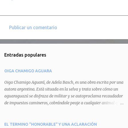
Publicar un comentario
C
o
m
Entradas populares
e
n
OIGA CHAMIGO AGUARA
t
a
Oiga Chamigo Aguará, de Adela Basch, es una obra escrita por una
autora argentina. Està situada en la selva y trata sobre cómo un
r
aguaraguazú se disfraza de militar y se autoproclama recaudador
i
de impuestos camineros, cobrándole peaje a cualquier animal que
o
pretenda circular por ahí. En primera instancia aparece Teteu, el
s
tero, quien cede a pagar dicho impuesto por el miedo que el
aguará le provoca. De igual manera pasa con Tatú, el armadillo.
EL TERMINO "HONORABLE" Y UNA ACLARACIÓN