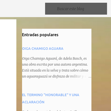
Entradas populares
OIGA CHAMIGO AGUARA
Oiga Chamigo Aguará, de Adela Basch, es
una obra escrita por una autora argentina.
Està situada en la selva y trata sobre cómo
un aguaraguazú se disfraza de militar y se
autoproclama recaudador de impuestos
camineros, cobrándole peaje a cualquier
animal que pretenda circular por ahí. En
EL TERMINO "HONORABLE" Y UNA
primera instancia aparece Teteu, el tero,
ACLARACIÓN
quien cede a pagar dicho impuesto por el