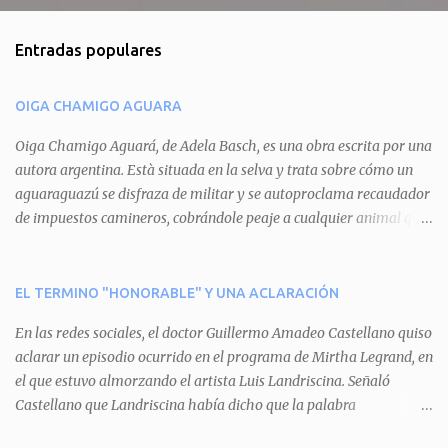
o
m
Entradas populares
e
n
OIGA CHAMIGO AGUARA
t
a
Oiga Chamigo Aguará, de Adela Basch, es una obra escrita por una
autora argentina. Està situada en la selva y trata sobre cómo un
r
aguaraguazú se disfraza de militar y se autoproclama recaudador
i
de impuestos camineros, cobrándole peaje a cualquier animal que
o
pretenda circular por ahí. En primera instancia aparece Teteu, el
s
tero, quien cede a pagar dicho impuesto por el miedo que el
aguará le provoca. De igual manera pasa con Tatú, el armadillo.
EL TERMINO "HONORABLE" Y UNA ACLARACIÓN
Pero el tercer personaje, Mboí, la víbora, logra burlar la autoridad
En las redes sociales, el doctor Guillermo Amadeo Castellano quiso
del aguará y pasa sin pagar. Por último, Tui, la cotorra, deja
aclarar un episodio ocurrido en el programa de Mirtha Legrand, en
expuesta la mentira del aguará y arenga a los otros tres
el que estuvo almorzando el artista Luis Landriscina. Señaló
personajes a unirse para enfrentarlo. Finalmente, terminan por
Castellano que Landriscina había dicho que la palabra
quitarle el disfraz de militar, y el aguará huye despavorido al verse
"honorable" -por Honorable Cámara de Diputados, Honorable
perdido. La pieza se llevará a escena los sábados 7 y 14 de junio y el