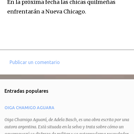
En la próxima fecha las chicas quilmeñas
enfrentarán a Nueva Chicago.
Publicar un comentario
C
o
m
Entradas populares
e
n
OIGA CHAMIGO AGUARA
t
a
Oiga Chamigo Aguará, de Adela Basch, es una obra escrita por una
autora argentina. Està situada en la selva y trata sobre cómo un
r