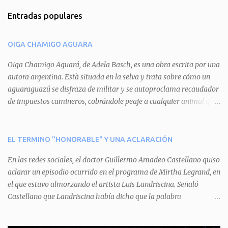
m
Entradas populares
e
n
OIGA CHAMIGO AGUARA
t
a
Oiga Chamigo Aguará, de Adela Basch, es una obra escrita por una
autora argentina. Està situada en la selva y trata sobre cómo un
r
aguaraguazú se disfraza de militar y se autoproclama recaudador
i
de impuestos camineros, cobrándole peaje a cualquier animal que
o
pretenda circular por ahí. En primera instancia aparece Teteu, el
s
tero, quien cede a pagar dicho impuesto por el miedo que el
aguará le provoca. De igual manera pasa con Tatú, el armadillo.
EL TERMINO "HONORABLE" Y UNA ACLARACIÓN
Pero el tercer personaje, Mboí, la víbora, logra burlar la autoridad
En las redes sociales, el doctor Guillermo Amadeo Castellano quiso
del aguará y pasa sin pagar. Por último, Tui, la cotorra, deja
aclarar un episodio ocurrido en el programa de Mirtha Legrand, en
expuesta la mentira del aguará y arenga a los otros tres
el que estuvo almorzando el artista Luis Landriscina. Señaló
personajes a unirse para enfrentarlo. Finalmente, terminan por
Castellano que Landriscina había dicho que la palabra
quitarle el disfraz de militar, y el aguará huye despavorido al verse
"honorable" -por Honorable Cámara de Diputados, Honorable
perdido. La pieza se llevará a escena los sábados 7 y 14 de junio y el
Senado, etcétera- derivaba de ad honorem "porque se prestaba un
domingo 8 a las 17, con el elenco de Baobabs. Sin duda se trata de