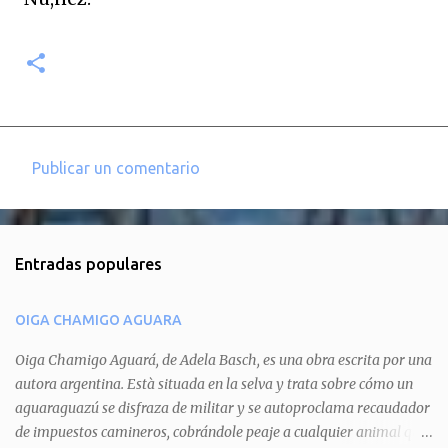
Publicar un comentario
C
o
m
Entradas populares
e
n
OIGA CHAMIGO AGUARA
t
a
Oiga Chamigo Aguará, de Adela Basch, es una obra escrita por una
autora argentina. Està situada en la selva y trata sobre cómo un
r
aguaraguazú se disfraza de militar y se autoproclama recaudador
i
de impuestos camineros, cobrándole peaje a cualquier animal que
o