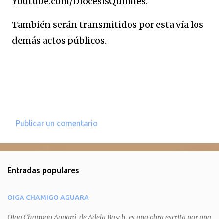
Youtube.com/DiocesisQuilmes.
También serán transmitidos por esta vía los
demás actos públicos.
Publicar un comentario
C
o
m
Entradas populares
e
n
OIGA CHAMIGO AGUARA
t
a
Oiga Chamigo Aguará, de Adela Basch, es una obra escrita por una