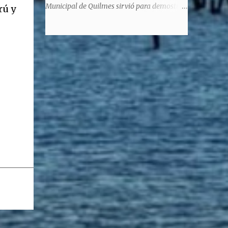
significaba de ninguna manera que era ad
Municipal de Quilmes sirvió para demostrar
rú y
honorem, es decir, solo por el honor y no
la enorme capacidad de un actor de
remunerativo. Algunos no cobraban
convertirse en un relator de la historia de
estipendio -depende el cargo- pero tenían
tantos inmigrantes que llegaron a la
importantísimos beneficios económicos".
Argentina para hacer la América. La
Siguie diciendo Castellano: "Los ...
historia, escrita por el propio protagonista y
Julio Molina -a la sazón director de la
pieza-, va contando la vida del Galego, que
llegó al país y que trabajando fue quemando
etapas, esforzándose a puro pulmón. Pero
también está lo vivido en su España natal,
con el tema de la guerra civil que sufrió la
familia y tuvo la grieta que instaló el
generalisimo Franco con una enorme cuota
de torturas, persecución, secuestros,
prisiones. El dolor vivido en carne propia y
trasladado a la piel, para contar todo lo
padecido. El relato tiene morriña, saudades,
el canto a Galicia, tierra de los padres y