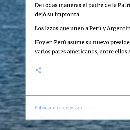
De todas maneras el padre de la Patri
dejó su impronta.
Los lazos que unen a Perú y Argenti
Hoy en Perú asume su nuevo president
varios pares americanos, entre ellos
Publicar un comentario
C
o