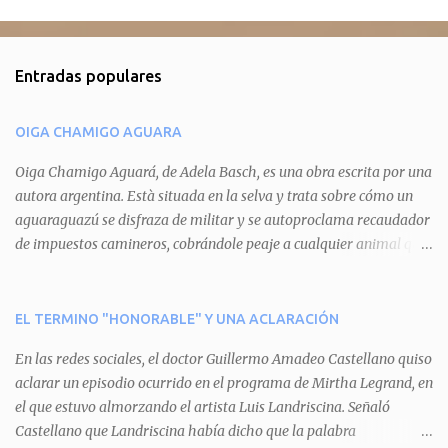
C
o
m
Entradas populares
e
n
OIGA CHAMIGO AGUARA
t
a
Oiga Chamigo Aguará, de Adela Basch, es una obra escrita por una
autora argentina. Està situada en la selva y trata sobre cómo un
r
aguaraguazú se disfraza de militar y se autoproclama recaudador
i
de impuestos camineros, cobrándole peaje a cualquier animal que
o
pretenda circular por ahí. En primera instancia aparece Teteu, el
s
tero, quien cede a pagar dicho impuesto por el miedo que el
aguará le provoca. De igual manera pasa con Tatú, el armadillo.
EL TERMINO "HONORABLE" Y UNA ACLARACIÓN
Pero el tercer personaje, Mboí, la víbora, logra burlar la autoridad
En las redes sociales, el doctor Guillermo Amadeo Castellano quiso
del aguará y pasa sin pagar. Por último, Tui, la cotorra, deja
aclarar un episodio ocurrido en el programa de Mirtha Legrand, en
expuesta la mentira del aguará y arenga a los otros tres
el que estuvo almorzando el artista Luis Landriscina. Señaló
personajes a unirse para enfrentarlo. Finalmente, terminan por
Castellano que Landriscina había dicho que la palabra
quitarle el disfraz de militar, y el aguará huye despavorido al verse