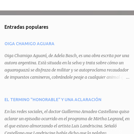
C
o
m
Entradas populares
e
n
OIGA CHAMIGO AGUARA
t
a
Oiga Chamigo Aguará, de Adela Basch, es una obra escrita por una
autora argentina. Està situada en la selva y trata sobre cómo un
r
aguaraguazú se disfraza de militar y se autoproclama recaudador
i
de impuestos camineros, cobrándole peaje a cualquier animal que
o
pretenda circular por ahí. En primera instancia aparece Teteu, el
s
tero, quien cede a pagar dicho impuesto por el miedo que el
aguará le provoca. De igual manera pasa con Tatú, el armadillo.
EL TERMINO "HONORABLE" Y UNA ACLARACIÓN
Pero el tercer personaje, Mboí, la víbora, logra burlar la autoridad
En las redes sociales, el doctor Guillermo Amadeo Castellano quiso
del aguará y pasa sin pagar. Por último, Tui, la cotorra, deja
aclarar un episodio ocurrido en el programa de Mirtha Legrand, en
expuesta la mentira del aguará y arenga a los otros tres
el que estuvo almorzando el artista Luis Landriscina. Señaló
personajes a unirse para enfrentarlo. Finalmente, terminan por
Castellano que Landriscina había dicho que la palabra