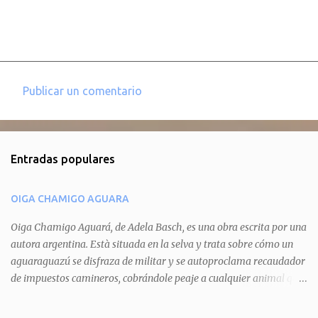
Publicar un comentario
C
o
m
Entradas populares
e
n
OIGA CHAMIGO AGUARA
t
a
Oiga Chamigo Aguará, de Adela Basch, es una obra escrita por una
autora argentina. Està situada en la selva y trata sobre cómo un
r
aguaraguazú se disfraza de militar y se autoproclama recaudador
i
de impuestos camineros, cobrándole peaje a cualquier animal que
o
pretenda circular por ahí. En primera instancia aparece Teteu, el
s
tero, quien cede a pagar dicho impuesto por el miedo que el