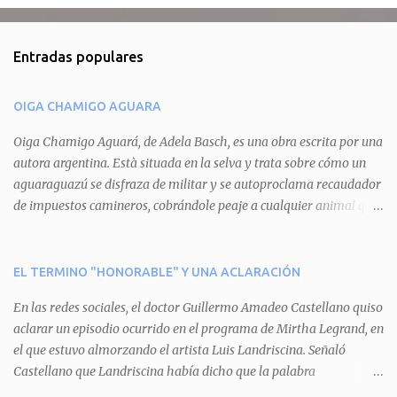
o
m
Entradas populares
e
n
OIGA CHAMIGO AGUARA
t
a
Oiga Chamigo Aguará, de Adela Basch, es una obra escrita por una
autora argentina. Està situada en la selva y trata sobre cómo un
r
aguaraguazú se disfraza de militar y se autoproclama recaudador
i
de impuestos camineros, cobrándole peaje a cualquier animal que
o
pretenda circular por ahí. En primera instancia aparece Teteu, el
s
tero, quien cede a pagar dicho impuesto por el miedo que el
aguará le provoca. De igual manera pasa con Tatú, el armadillo.
EL TERMINO "HONORABLE" Y UNA ACLARACIÓN
Pero el tercer personaje, Mboí, la víbora, logra burlar la autoridad
En las redes sociales, el doctor Guillermo Amadeo Castellano quiso
del aguará y pasa sin pagar. Por último, Tui, la cotorra, deja
aclarar un episodio ocurrido en el programa de Mirtha Legrand, en
expuesta la mentira del aguará y arenga a los otros tres
el que estuvo almorzando el artista Luis Landriscina. Señaló
personajes a unirse para enfrentarlo. Finalmente, terminan por
Castellano que Landriscina había dicho que la palabra
quitarle el disfraz de militar, y el aguará huye despavorido al verse
"honorable" -por Honorable Cámara de Diputados, Honorable