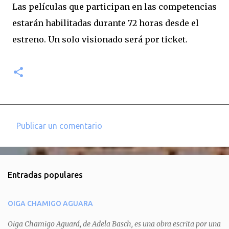
Las películas que participan en las competencias
estarán habilitadas durante 72 horas desde el
estreno. Un solo visionado será por ticket.
Publicar un comentario
C
o
m
Entradas populares
e
n
OIGA CHAMIGO AGUARA
t
a
Oiga Chamigo Aguará, de Adela Basch, es una obra escrita por una