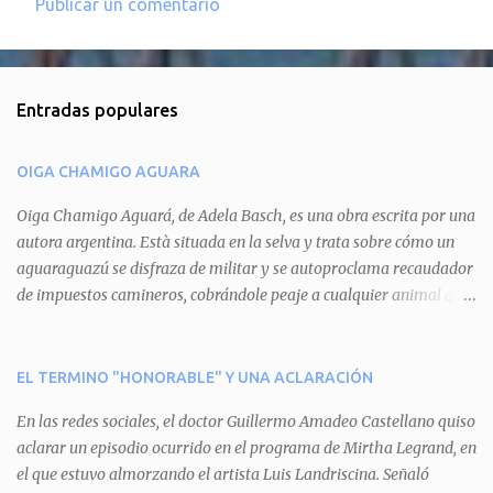
Publicar un comentario
C
o
m
Entradas populares
e
n
OIGA CHAMIGO AGUARA
t
a
Oiga Chamigo Aguará, de Adela Basch, es una obra escrita por una
autora argentina. Està situada en la selva y trata sobre cómo un
r
aguaraguazú se disfraza de militar y se autoproclama recaudador
i
de impuestos camineros, cobrándole peaje a cualquier animal que
o
pretenda circular por ahí. En primera instancia aparece Teteu, el
s
tero, quien cede a pagar dicho impuesto por el miedo que el
aguará le provoca. De igual manera pasa con Tatú, el armadillo.
EL TERMINO "HONORABLE" Y UNA ACLARACIÓN
Pero el tercer personaje, Mboí, la víbora, logra burlar la autoridad
En las redes sociales, el doctor Guillermo Amadeo Castellano quiso
del aguará y pasa sin pagar. Por último, Tui, la cotorra, deja
aclarar un episodio ocurrido en el programa de Mirtha Legrand, en
expuesta la mentira del aguará y arenga a los otros tres
el que estuvo almorzando el artista Luis Landriscina. Señaló
personajes a unirse para enfrentarlo. Finalmente, terminan por