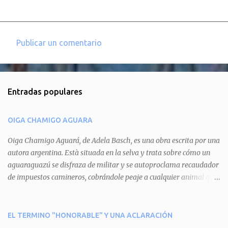
Publicar un comentario
C
o
m
Entradas populares
e
n
OIGA CHAMIGO AGUARA
t
a
Oiga Chamigo Aguará, de Adela Basch, es una obra escrita por una
autora argentina. Està situada en la selva y trata sobre cómo un
r
aguaraguazú se disfraza de militar y se autoproclama recaudador
i
de impuestos camineros, cobrándole peaje a cualquier animal que
o
pretenda circular por ahí. En primera instancia aparece Teteu, el
s
tero, quien cede a pagar dicho impuesto por el miedo que el
aguará le provoca. De igual manera pasa con Tatú, el armadillo.
EL TERMINO "HONORABLE" Y UNA ACLARACIÓN
Pero el tercer personaje, Mboí, la víbora, logra burlar la autoridad