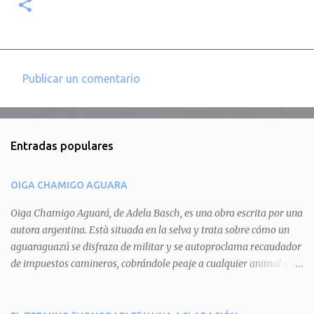
Publicar un comentario
C
o
m
Entradas populares
e
n
OIGA CHAMIGO AGUARA
t
a
Oiga Chamigo Aguará, de Adela Basch, es una obra escrita por una
autora argentina. Està situada en la selva y trata sobre cómo un
r
aguaraguazú se disfraza de militar y se autoproclama recaudador
i
de impuestos camineros, cobrándole peaje a cualquier animal que
o
pretenda circular por ahí. En primera instancia aparece Teteu, el
s
tero, quien cede a pagar dicho impuesto por el miedo que el