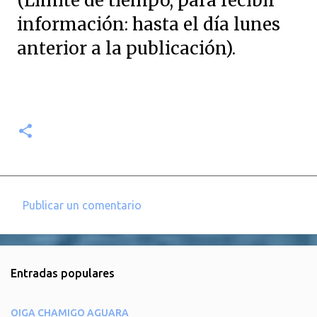
(Límite de tiempo, para recibir
información: hasta el día lunes
anterior a la publicación).
Publicar un comentario
C
o
m
Entradas populares
e
n
OIGA CHAMIGO AGUARA