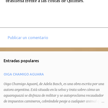
brasileña frente a las costas de Quilmes.
Publicar un comentario
C
o
m
Entradas populares
e
n
OIGA CHAMIGO AGUARA
t
a
Oiga Chamigo Aguará, de Adela Basch, es una obra escrita por una
autora argentina. Està situada en la selva y trata sobre cómo un
r
aguaraguazú se disfraza de militar y se autoproclama recaudador
i
de impuestos camineros, cobrándole peaje a cualquier animal que
o
pretenda circular por ahí. En primera instancia aparece Teteu, el