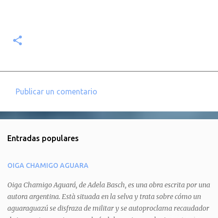
Publicar un comentario
C
o
m
Entradas populares
e
n
OIGA CHAMIGO AGUARA
t
a
Oiga Chamigo Aguará, de Adela Basch, es una obra escrita por una
autora argentina. Està situada en la selva y trata sobre cómo un
r
aguaraguazú se disfraza de militar y se autoproclama recaudador
i